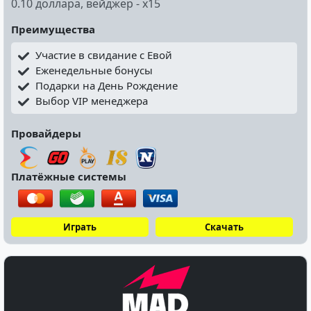
0.10 доллара, вейджер - x15
Преимущества
Участие в свидание с Евой
Еженедельные бонусы
Подарки на День Рождение
Выбор VIP менеджера
Провайдеры
Платёжные системы
Играть
Скачать