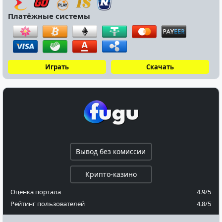
Платёжные системы
Играть
Скачать
Вывод без комиссии
Крипто-казино
Оценка портала
4.9/5
Рейтинг пользователей
4.8/5