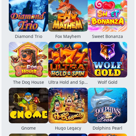
Diamond Trio
Fox Mayhem
Sweet Bonanza
The Dog House
Ultra Hold and Spin
Wolf Gold
Gnome
Hugo Legacy
Dolphins Pearl