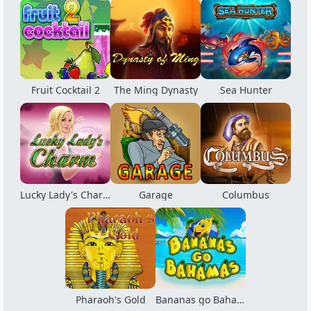
Fruit Cocktail 2
The Ming Dynasty
Sea Hunter
Lucky Lady's Charm
Garage
Columbus
Pharaoh's Gold
Bananas go Bahamas