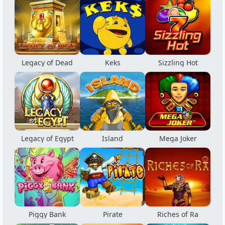
Legacy of Dead
Keks
Sizzling Hot
Legacy of Egypt
Island
Mega Joker
Piggy Bank
Pirate
Riches of Ra