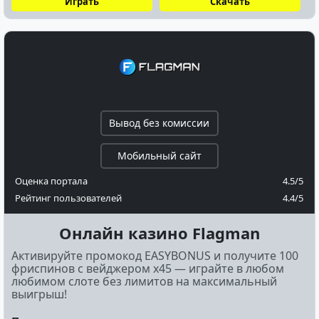
Играть
Скачать
Вывод без комиссии
Мобильный сайт
Оценка портала
4.5/5
Рейтинг пользователей
4.4/5
Онлайн казино Flagman
Активируйте промокод EASYBONUS и получите 100
фриспинов с вейджером x45 — играйте в любом
любимом слоте без лимитов на максимальный
выигрыш!