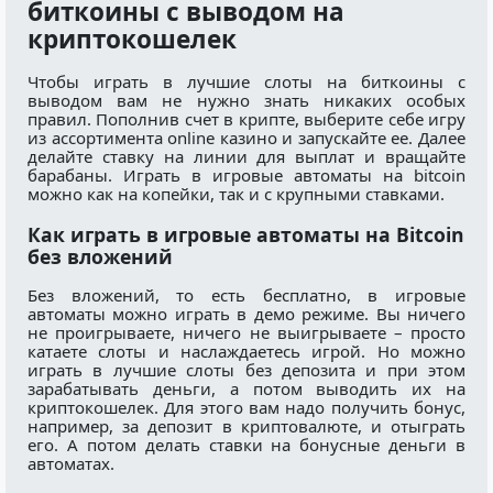
биткоины с выводом на
криптокошелек
Чтобы играть в лучшие слоты на биткоины с
выводом вам не нужно знать никаких особых
правил. Пополнив счет в крипте, выберите себе игру
из ассортимента online казино и запускайте ее. Далее
делайте ставку на линии для выплат и вращайте
барабаны. Играть в игровые автоматы на bitcoin
можно как на копейки, так и с крупными ставками.
Как играть в игровые автоматы на Bitcoin
без вложений
Без вложений, то есть бесплатно, в игровые
автоматы можно играть в демо режиме. Вы ничего
не проигрываете, ничего не выигрываете – просто
катаете слоты и наслаждаетесь игрой. Но можно
играть в лучшие слоты без депозита и при этом
зарабатывать деньги, а потом выводить их на
криптокошелек. Для этого вам надо получить бонус,
например, за депозит в криптовалюте, и отыграть
его. А потом делать ставки на бонусные деньги в
автоматах.