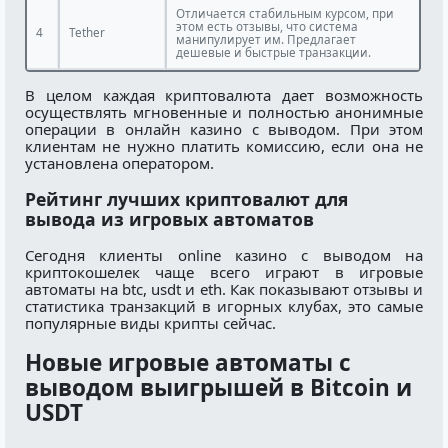
В целом каждая криптовалюта дает возможность
осуществлять мгновенные и полностью анонимные
операции в онлайн казино с выводом. При этом
клиентам не нужно платить комиссию, если она не
установлена оператором.
Рейтинг лучших криптовалют для
вывода из игровых автоматов
Сегодня клиенты online казино с выводом на
криптокошелек чаще всего играют в игровые
автоматы на btc, usdt и eth. Как показывают отзывы и
статистика транзакций в игорных клубах, это самые
популярные виды крипты сейчас.
Новые игровые автоматы с
выводом выигрышей в Bitcoin и
USDT