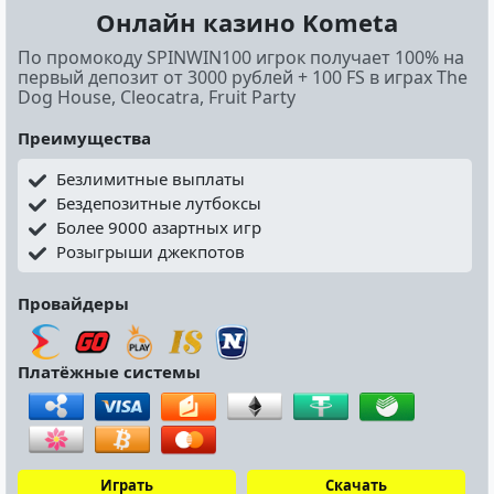
Онлайн казино Kometa
По промокоду SPINWIN100 игрок получает 100% на
первый депозит от 3000 рублей + 100 FS в играх The
Dog House, Cleocatra, Fruit Party
Преимущества
Безлимитные выплаты
Бездепозитные лутбоксы
Более 9000 азартных игр
Розыгрыши джекпотов
Провайдеры
Платёжные системы
Играть
Скачать