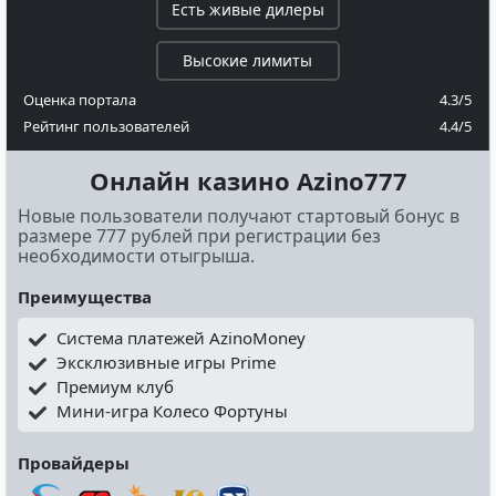
Есть живые дилеры
Высокие лимиты
Оценка портала
4.3/5
Рейтинг пользователей
4.4/5
Онлайн казино Azino777
Новые пользователи получают стартовый бонус в
размере 777 рублей при регистрации без
необходимости отыгрыша.
Преимущества
Система платежей AzinoMoney
Эксклюзивные игры Prime
Премиум клуб
Мини-игра Колесо Фортуны
Провайдеры