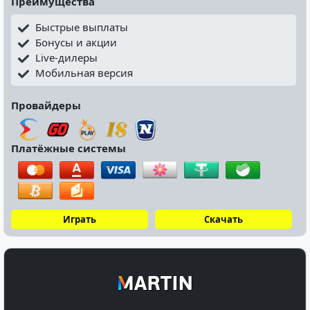
Преимущества
Быстрые выплаты
Бонусы и акции
Live-дилеры
Мобильная версия
Провайдеры
Платёжные системы
Играть
Скачать