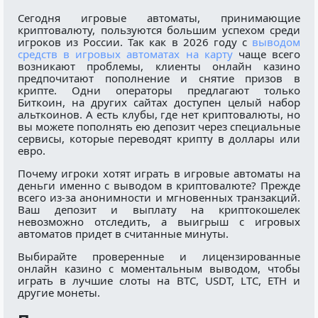
Сегодня игровые автоматы, принимающие
криптовалюту, пользуются большим успехом среди
игроков из России. Так как в 2026 году с
выводом
средств в игровых автоматах на карту
чаще всего
возникают проблемы, клиенты онлайн казино
предпочитают пополнение и снятие призов в
крипте. Одни операторы предлагают только
Биткоин, на других сайтах доступен целый набор
альткоинов. А есть клубы, где нет криптовалюты, но
вы можете пополнять ею депозит через специальные
сервисы, которые переводят крипту в доллары или
евро.
Почему игроки хотят играть в игровые автоматы на
деньги именно с выводом в криптовалюте? Прежде
всего из-за анонимности и мгновенных транзакций.
Ваш депозит и выплату на криптокошелек
невозможно отследить, а выигрыш с игровых
автоматов придет в считанные минуты.
Выбирайте проверенные и лицензированные
онлайн казино с моментальным выводом, чтобы
играть в лучшие слоты на BTC, USDT, LTC, ETH и
другие монеты.