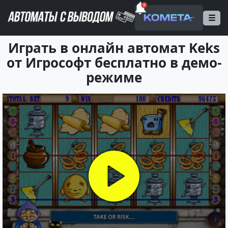
☰
Играть в онлайн автомат Keks
от Игрософт бесплатно в демо-
режиме