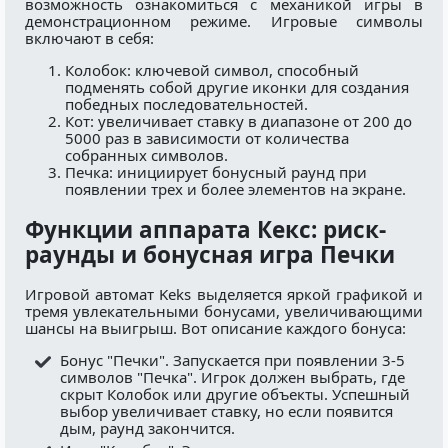
возможность ознакомиться с механикой игры в
демонстрационном режиме. Игровые символы
включают в себя:
Колобок: ключевой символ, способный
подменять собой другие иконки для создания
победных последовательностей.
Кот: увеличивает ставку в диапазоне от 200 до
5000 раз в зависимости от количества
собранных символов.
Печка: инициирует бонусный раунд при
появлении трех и более элементов на экране.
Функции аппарата Кекс: риск-
раунды и бонусная игра Печки
Игровой автомат Keks выделяется яркой графикой и
тремя увлекательными бонусами, увеличивающими
шансы на выигрыш. Вот описание каждого бонуса:
Бонус "Печки". Запускается при появлении 3-5
символов "Печка". Игрок должен выбрать, где
скрыт Колобок или другие объекты. Успешный
выбор увеличивает ставку, но если появится
дым, раунд закончится.