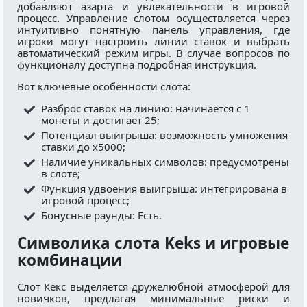
добавляют азарта и увлекательности в игровой
процесс. Управление слотом осуществляется через
интуитивно понятную панель управления, где
игроки могут настроить линии ставок и выбрать
автоматический режим игры. В случае вопросов по
функционалу доступна подробная инструкция.
Вот ключевые особенности слота:
Разброс ставок на линию: начинается с 1
монеты и достигает 25;
Потенциал выигрыша: возможность умножения
ставки до х5000;
Наличие уникальных символов: предусмотрены
в слоте;
Функция удвоения выигрыша: интегрирована в
игровой процесс;
Бонусные раунды: Есть.
Символика слота Keks и игровые
комбинации
Слот Кекс выделяется дружелюбной атмосферой для
новичков, предлагая минимальные риски и