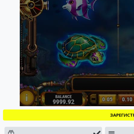
ЗАРЕГИСТ