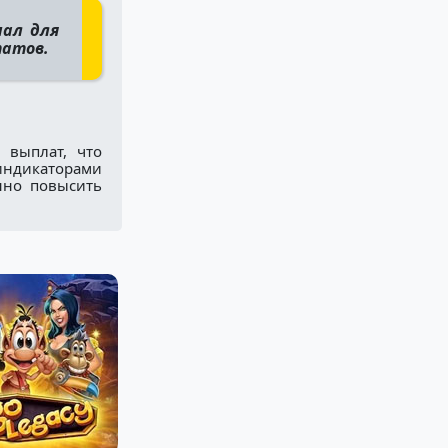
иал для
татов.
 выплат, что
 индикаторами
нно повысить