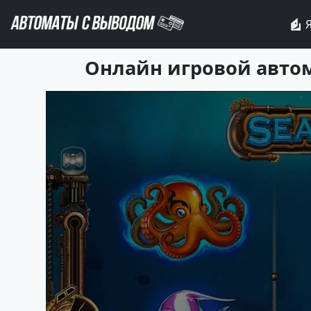
Онлайн игровой автом