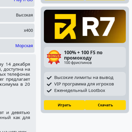
Высокая
х400
Морская
100% + 100 FS по
промокоду
100 фриспинов
ву 14 декабря
, доступна на
ных телефонах
Высокие лимиты на вывод
er предлагает
VIP программа для игроков
аксимума в 20
Еженедельный Lootbox
Играть
Скачать
ат и девятью
нный как для
в на четырех