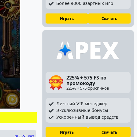
Более 9000 азартных игр
Играть
Скачать
225% + 575 FS по
промокоду
225% + 575 фриспинов
Личный VIP менеджер
Эксклюзивные бонусы
Ускоренный вывод средств
Играть
Скачать
Play'n GO