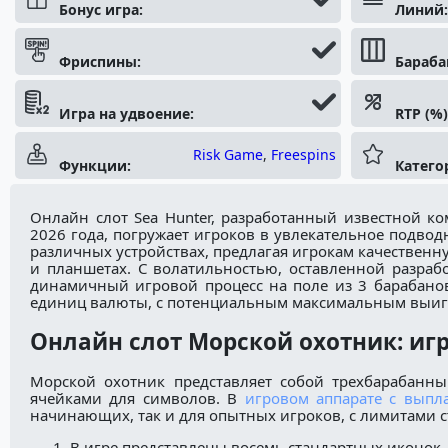
Бонус игра:
Линий:
Фриспины:
Бараба
Игра на удвоение:
RTP (%)
Risk Game
,
Freespins
Функции:
Катего
Онлайн слот Sea Hunter, разработанный известной к
2026 года, погружает игроков в увлекательное подво
различных устройствах, предлагая игрокам качествен
и планшетах. С волатильностью, оставленной разрабо
динамичный игровой процесс на поле из 3 барабанов 
единиц валюты, с потенциальным максимальным выигр
Онлайн слот Морской охотник: иг
Морской охотник представляет собой трехбарабанн
ячейками для символов. В
игровом аппарате с выпла
начинающих, так и для опытных игроков, с лимитами с
В игре представлены восемь стандартных иконок,