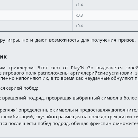
x25
x15
x10
ру игры, но и дают возможность для получения призов, 
x4
x2
ник
x1.4
щим триллером. Этот слот от Play'N Go выделяется свое
е игрового поля расположены артиллерийские установки,
нно наполняют их, в то время как неудачные обнуляют пр
x0.8
ся серией побед:
x0.4
х вращений подряд, превращая выбранный символ в более
"закрепляя" определённые символы и предоставляя дополнит
х комбинаций, случайно размещая на поле до трёх диких с
ается после шести побед подряд, обещая фри-спин с множите