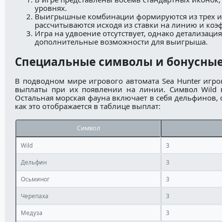
уровнях.
Выигрышные комбинации формируются из трех и
рассчитываются исходя из ставки на линию и коэф
Игра на удвоение отсутствует, однако детализац
дополнительные возможности для выигрыша.
Специальные символы и бонусные
В подводном мире игрового автомата Sea Hunter игро
выплаты при их появлении на линии. Символ Wild 
Остальная морская фауна включает в себя дельфинов,
как это отображается в таблице выплат:
Символ