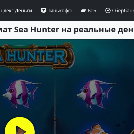
Яндекс Деньги
Тинькофф
ВТБ
Сбербан
ат Sea Hunter на реальные ден