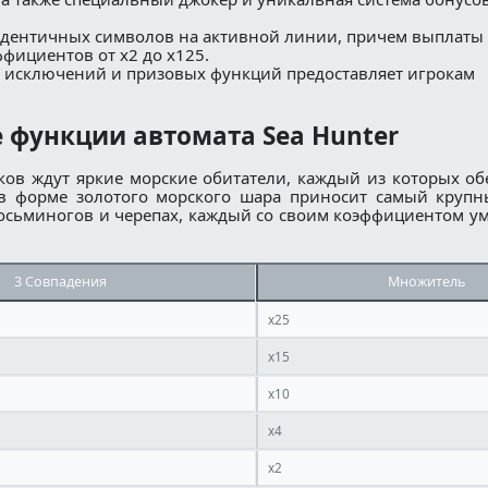
дентичных символов на активной линии, причем выплаты
фициентов от x2 до x125.
ия исключений и призовых функций предоставляет игрокам
 функции автомата Sea Hunter
ков ждут яркие морские обитатели, каждый из которых о
в форме золотого морского шара приносит самый круп
 осьминогов и черепах, каждый со своим коэффициентом у
3 Совпадения