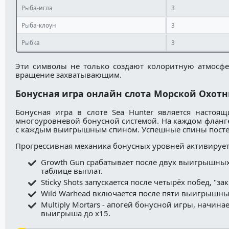
Wild
3
Дельфин
3
Осьминог
3
Эти символы не только создают колоритную атмосфе
Черепаха
3
вращение захватывающим.
Медуза
3
Бонусная игра онлайн слота Морской Охот
Рыба-игла
3
Бонусная игра в слоте Sea Hunter является настоя
многоуровневой бонусной системой. На каждом фланг
с каждым выигрышным спином. Успешные спины постепе
Рыба-клоун
3
Прогрессивная механика бонусных уровней активирует
Рыбка
3
Growth Gun срабатывает после двух выигрышны
таблице выплат.
Sticky Shots запускается после четырёх побед, 
Wild Warhead включается после пяти выигрышны
Multiply Mortars - апогей бонусной игры, начин
выигрыша до x15.