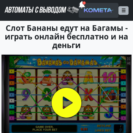
☰
Слот Бананы едут на Багамы -
играть онлайн бесплатно и на
деньги