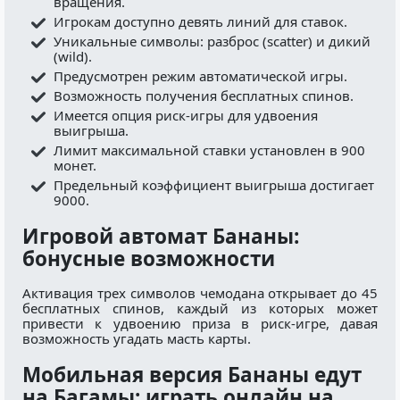
вращения.
Игрокам доступно девять линий для ставок.
Уникальные символы: разброс (scatter) и дикий
(wild).
Предусмотрен режим автоматической игры.
Возможность получения бесплатных спинов.
Имеется опция риск-игры для удвоения
выигрыша.
Лимит максимальной ставки установлен в 900
монет.
Предельный коэффициент выигрыша достигает
9000.
Игровой автомат Бананы:
бонусные возможности
Активация трех символов чемодана открывает до 45
бесплатных спинов, каждый из которых может
привести к удвоению приза в риск-игре, давая
возможность угадать масть карты.
Мобильная версия Бананы едут
на Багамы: играть онлайн на