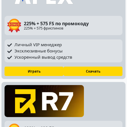
225% + 575 FS по промокоду
225% + 575 фриспинов
Личный VIP менеджер
Эксклюзивные бонусы
Ускоренный вывод средств
Играть
Скачать