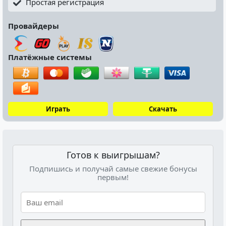
Простая регистрация
Провайдеры
Платёжные системы
Играть
Скачать
Готов к выигрышам?
Подпишись и получай самые свежие бонусы
первым!