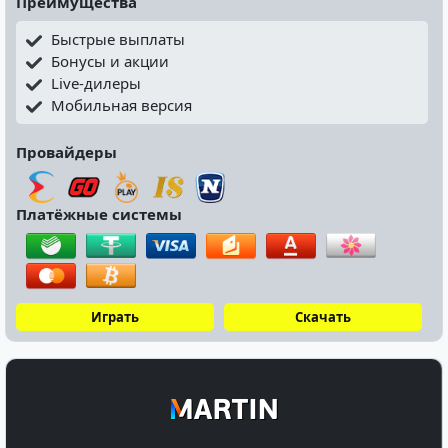
Преимущества
Быстрые выплаты
Бонусы и акции
Live-дилеры
Мобильная версия
Провайдеры
Платёжные системы
Играть
Скачать