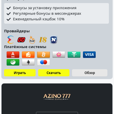
Бонусы за установку приложения
Регулярные бонусы в мессенджерах
Еженедельный кэшбэк 10%
Провайдеры
Платёжные системы
Играть
Скачать
Обзор