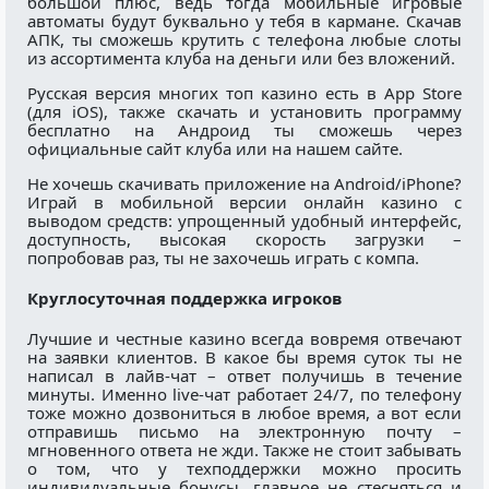
большой плюс, ведь тогда мобильные игровые
автоматы будут буквально у тебя в кармане. Скачав
АПК, ты сможешь крутить с телефона любые слоты
из ассортимента клуба на деньги или без вложений.
Русская версия многих топ казино есть в App Store
(для iOS), также скачать и установить программу
бесплатно на Андроид ты сможешь через
официальные сайт клуба или на нашем сайте.
Не хочешь скачивать приложение на Android/iPhone?
Играй в мобильной версии онлайн казино с
выводом средств: упрощенный удобный интерфейс,
доступность, высокая скорость загрузки –
попробовав раз, ты не захочешь играть с компа.
Круглосуточная поддержка игроков
Лучшие и честные казино всегда вовремя отвечают
на заявки клиентов. В какое бы время суток ты не
написал в лайв-чат – ответ получишь в течение
минуты. Именно live-чат работает 24/7, по телефону
тоже можно дозвониться в любое время, а вот если
отправишь письмо на электронную почту –
мгновенного ответа не жди. Также не стоит забывать
о том, что у техподдержки можно просить
индивидуальные бонусы, главное не стесняться и