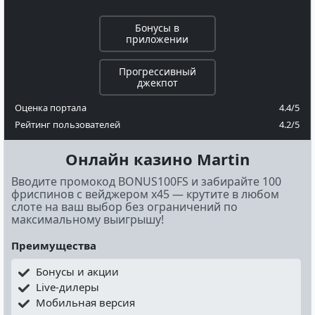
Бонусы в
приложении
Прогрессивный
джекпот
Оценка портала
4.4/5
Рейтинг пользователей
4.2/5
Онлайн казино Martin
Вводите промокод BONUS100FS и забирайте 100
фриспинов с вейджером x45 — крутите в любом
слоте на ваш выбор без ограничений по
максимальному выигрышу!
Преимущества
Бонусы и акции
Live-дилеры
Мобильная версия