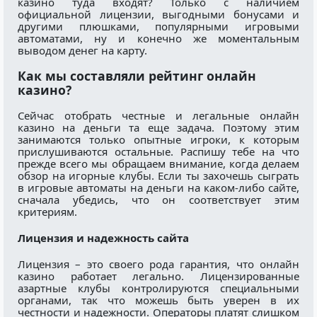
казино туда входят? Только с наличием
официальной лицензии, выгодными бонусами и
другими плюшками, популярными игровыми
автоматами, ну и конечно же моментальным
выводом денег на карту.
Как мы составляли рейтинг онлайн
казино?
Сейчас отобрать честные и легальные онлайн
казино на деньги та еще задача. Поэтому этим
занимаются только опытные игроки, к которым
прислушиваются остальные. Распишу тебе на что
прежде всего мы обращаем внимание, когда делаем
обзор на игорные клубы. Если ты захочешь сыграть
в игровые автоматы на деньги на каком-либо сайте,
сначала убедись, что он соответствует этим
критериям.
Лицензия и надежность сайта
Лицензия – это своего рода гарантия, что онлайн
казино работает легально. Лицензированные
азартные клубы контролируются специальными
органами, так что можешь быть уверен в их
честности и надежности. Операторы платят слишком