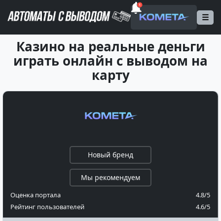
☰
Казино на реальные деньги
играть онлайн с выводом на
карту
Новый бренд
Мы рекомендуем
Оценка портала
4.8/5
Рейтинг пользователей
4.6/5