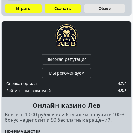
Играть
Скачать
Обзор
Высокая репутация
Мы рекомендуем
Оценка портала
4.7/5
Рейтинг пользователей
4.5/5
Онлайн казино Лев
Внесите 1 000 рублей или больше и получите 100%
бонус на депозит и 50 бесплатных вращений.
Преимущества