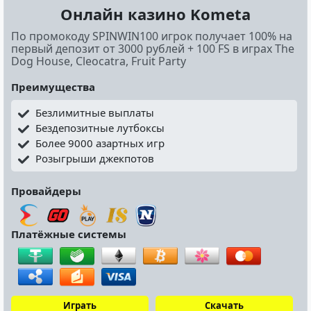
Онлайн казино Kometa
По промокоду SPINWIN100 игрок получает 100% на
первый депозит от 3000 рублей + 100 FS в играх The
Dog House, Cleocatra, Fruit Party
Преимущества
Безлимитные выплаты
Бездепозитные лутбоксы
Более 9000 азартных игр
Розыгрыши джекпотов
Провайдеры
Платёжные системы
Играть
Скачать