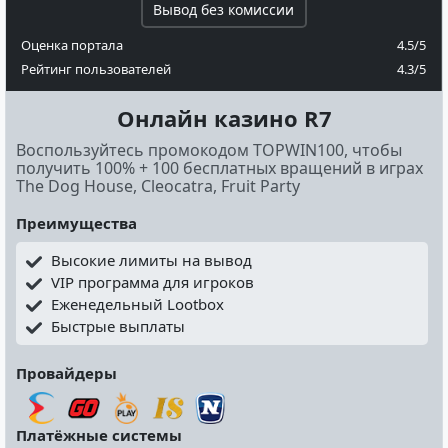
Вывод без комиссии
Оценка портала
4.5/5
Рейтинг пользователей
4.3/5
Онлайн казино R7
Воспользуйтесь промокодом TOPWIN100, чтобы
получить 100% + 100 бесплатных вращений в играх
The Dog House, Cleocatra, Fruit Party
Преимущества
Высокие лимиты на вывод
VIP программа для игроков
Еженедельный Lootbox
Быстрые выплаты
Провайдеры
Платёжные системы