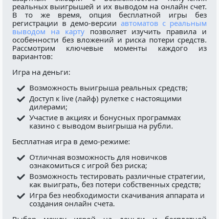
реальных выигрышей и их выводом на онлайн счет.
В то же время, опция бесплатной игры без
регистрации в демо-версии
автоматов с реальным
выводом на карту
позволяет изучить правила и
особенности без вложений и риска потери средств.
Рассмотрим ключевые моменты каждого из
вариантов:
Игра на деньги:
Возможность выигрыша реальных средств;
Доступ к live (лайф) рулетке с настоящими
дилерами;
Участие в акциях и бонусных программах
казино с выводом выигрыша на рубли.
Бесплатная игра в демо-режиме:
Отличная возможность для новичков
ознакомиться с игрой без риска;
Возможность тестировать различные стратегии,
как выиграть, без потери собственных средств;
Игра без необходимости скачивания аппарата и
создания онлайн счета.
Выбор между игрой на деньги и бесплатной