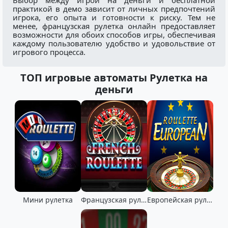
практикой в демо зависит от личных предпочтений
игрока, его опыта и готовности к риску. Тем не
менее, французская рулетка онлайн предоставляет
возможности для обоих способов игры, обеспечивая
каждому пользователю удобство и удовольствие от
игрового процесса.
ТОП игровые автоматы Рулетка на
деньги
Мини рулетка
Французская рулетка
Европейская рулетка